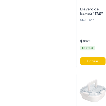
Llavero de
bambú "TAG"
SKU:
T647
$ 6678
En stock
Cotizar