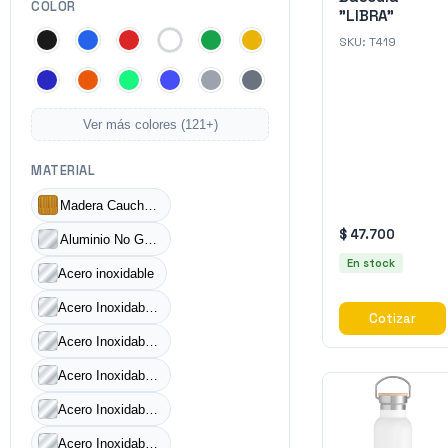
COLOR
"LIBRA"
SKU:
T419
Ver más colores (
121
+)
MATERIAL
Madera Caucho / Metal
$ 47.700
Aluminio No Galvanizado
En stock
Acero inoxidable
Acero Inoxidable / Poliéster
Cotizar
Acero Inoxidable Utensilios / Aluminio y PVC Estuche
Acero Inoxidable Utensilios / Poliéster Estuche
Acero Inoxidable y Madera Caucho Utensilios / Poliéster Estuche
Acero Inoxidable y Madera Caucho Utensilios / Poliéster Mandil