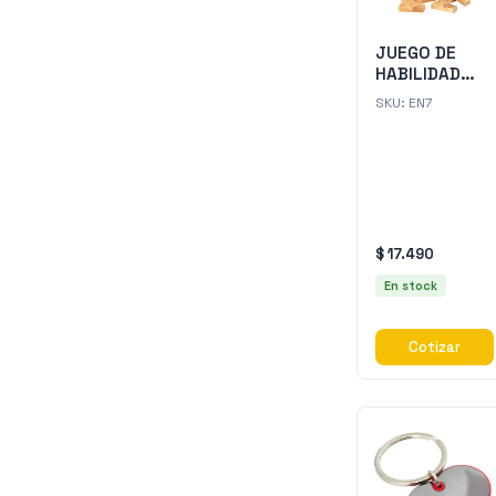
JUEGO DE
HABILIDAD
"JENGA "
SKU:
EN7
$ 17.490
En stock
Cotizar