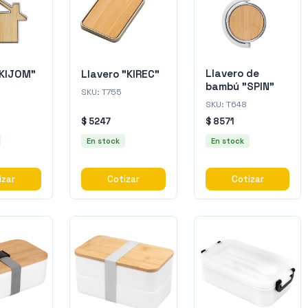
Llavero de
"KIJOM"
Llavero "KIREC"
bambú "SPIN"
SKU:
T755
SKU:
T648
$ 5247
$ 8571
En stock
En stock
izar
Cotizar
Cotizar