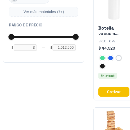
Ver más materiales (
7
+)
RANGO DE PRECIO
Botella
vacuum
"SASHA"
SKU:
T679
$
$
—
$ 44.520
En stock
Cotizar