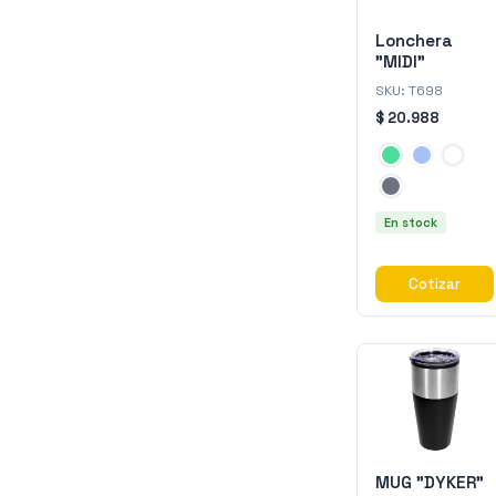
Lonchera
"MIDI"
SKU:
T698
$ 20.988
En stock
Cotizar
MUG "DYKER"