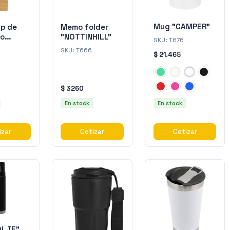
Mug "CAMPER"
ip de
Memo folder
io
"NOTTINHILL"
SKU:
T676
TICK"
SKU:
T666
$ 21.465
$ 3260
En stock
En stock
izar
Cotizar
Cotizar
OLJE”