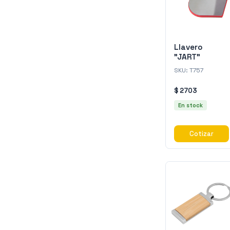
Llavero
"JART"
SKU:
T757
$ 2703
En stock
Cotizar