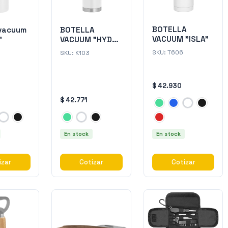
BOTELLA
 vacuum
BOTELLA
VACUUM "ISLA"
"
VACUUM "HYDRO
II"
SKU:
T606
SKU:
K103
$ 42.930
$ 42.771
En stock
En stock
izar
Cotizar
Cotizar