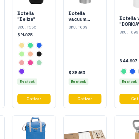
Botella
Botella
Botella
"Belize"
vacuum
"DORICA
"CHAMONIX"
SKU:
T550
SKU:
T669
SKU:
T699
$ 11.925
$ 44.997
$ 38.160
En stock
En stock
En stock
Cotizar
Cotizar
Cot