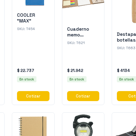
COOLER
"MAX"
Cuaderno
SKU:
T454
Destapa
memo
botellas
semanal
SKU:
T621
"ENJOY
"WORKIT"
SKU:
T663
$ 22.737
$ 21.942
$ 4134
En stock
En stock
En stock
Cotizar
Cotizar
Cot