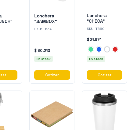
Lonchera
a
Lonchera
"CHECA"
UNCH"
"BAMBOX"
SKU:
T690
SKU:
T634
$ 21.974
$ 30.210
En stock
En stock
izar
Cotizar
Cotizar