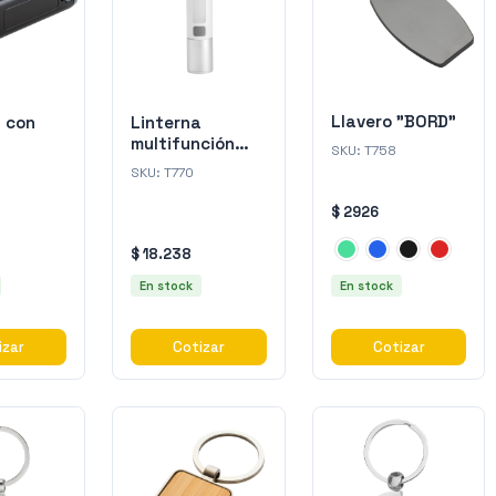
Llavero "BORD"
a con
Linterna
multifunción
SKU:
T758
entas
"SPARK"
SKU:
T770
$ 2926
$ 18.238
En stock
En stock
izar
Cotizar
Cotizar