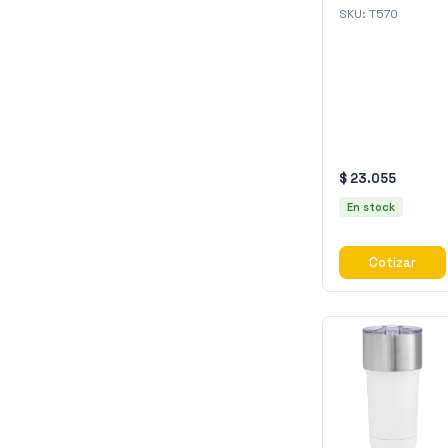
SKU:
T570
$ 23.055
En stock
Cotizar