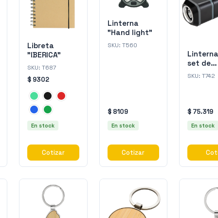
Linterna
"Hand light"
Libreta
SKU:
T560
Lintern
"IBERICA"
set de
SKU:
T687
herrami
SKU:
T742
$ 9302
"DUIT"
$ 8109
$ 75.319
En stock
En stock
En stock
Cotizar
Cotizar
Cot