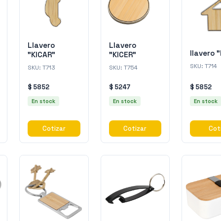
Llavero
Llavero
llavero 
"KICAR"
"KICER"
SKU:
T714
SKU:
T713
SKU:
T754
$ 5852
$ 5247
$ 5852
En stock
En stock
En stock
Cotizar
Cotizar
Cot