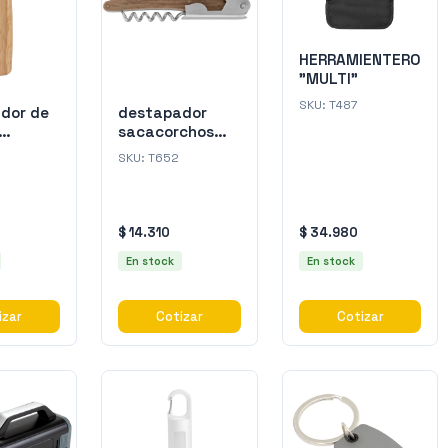
HERRAMIENTERO
"MULTI"
SKU:
T487
dor de
destapador
sacacorchos
"
"CELEBRATE"
SKU:
T652
$ 14.310
$ 34.980
En stock
En stock
izar
Cotizar
Cotizar