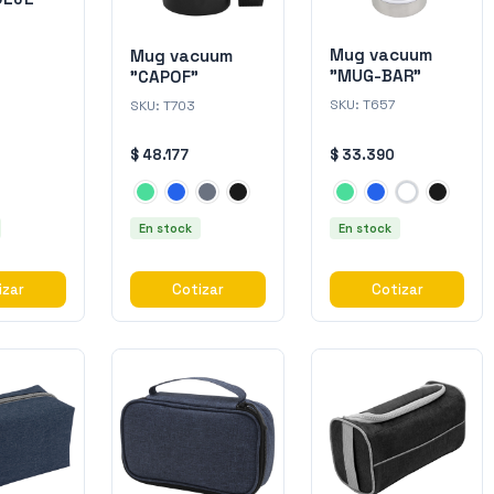
Mug vacuum
Mug vacuum
"MUG-BAR"
"CAPOF"
SKU:
T657
SKU:
T703
$ 48.177
$ 33.390
En stock
En stock
izar
Cotizar
Cotizar