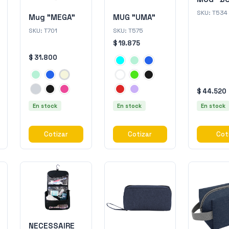
SKU:
T534
Mug "MEGA"
MUG "UMA"
SKU:
T701
SKU:
T575
$ 19.875
$ 31.800
$ 44.520
En stock
En stock
En stock
Cotizar
Cotizar
Cot
NECESSAIRE