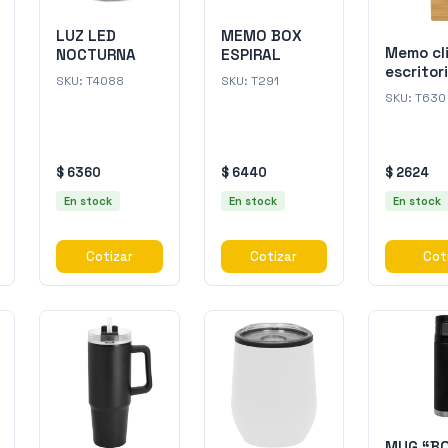
LUZ LED
MEMO BOX
Memo cl
NOCTURNA
ESPIRAL
escritor
SKU:
T4088
SKU:
T291
"BAMBS
SKU:
T630
$ 6360
$ 6440
$ 2624
En stock
En stock
En stock
Cotizar
Cotizar
Cot
MUG “B