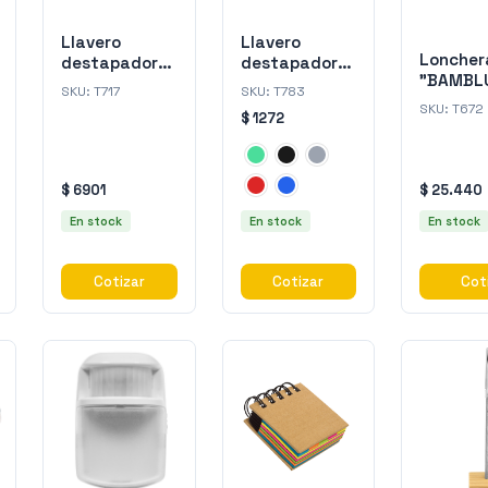
Llavero
Llavero
Loncher
destapador
destapador
"BAMBL
"KIDRINK"
"SHARK"
SKU:
T717
SKU:
T783
SKU:
T672
$ 1272
$ 6901
$ 25.440
En stock
En stock
En stock
Cotizar
Cotizar
Cot