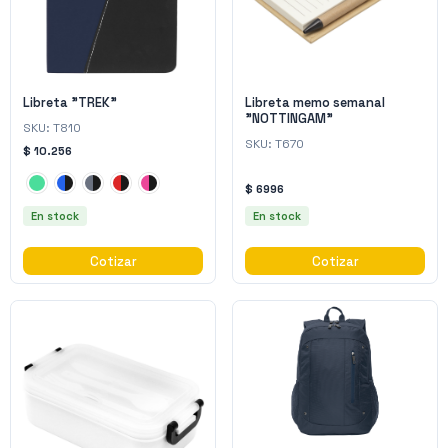
Libreta "TREK"
Libreta memo semanal
"NOTTINGAM"
SKU:
T810
SKU:
T670
$ 10.256
$ 6996
En stock
En stock
Cotizar
Cotizar