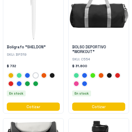
Bolígrafo "SHELDON"
BOLSO DEPORTIVO
"WORKOUT"
SKU:
BP319
SKU:
C554
$ 732
$ 31.800
En stock
En stock
Cotizar
Cotizar