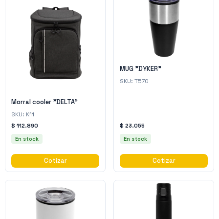
MUG "DYKER"
SKU:
T570
Morral cooler "DELTA"
SKU:
K11
$ 112.890
$ 23.055
En stock
En stock
Cotizar
Cotizar