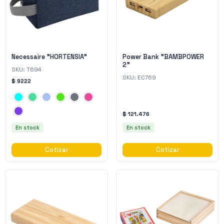
Necessaire "HORTENSIA"
Power Bank "BAMBPOWER
2"
SKU:
T694
SKU:
EC769
$ 9222
$ 121.476
En stock
En stock
Cotizar
Cotizar