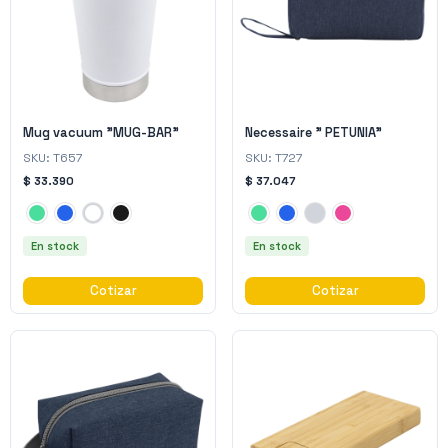
Mug vacuum "MUG-BAR"
Necessaire " PETUNIA"
SKU:
T657
SKU:
T727
$ 33.390
$ 37.047
En stock
En stock
Cotizar
Cotizar