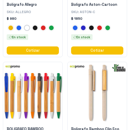
Bolígrafo Allegro
Bolígrafo Aston-Cartoon
SKU:
ALLEGRO
SKU:
ASTON-C
$ 980
$ 1850
En stock
En stock
Cotizar
Cotizar
BOLIGRAFO BAMBOO
Bolígrafo Bamboo Clip Eco