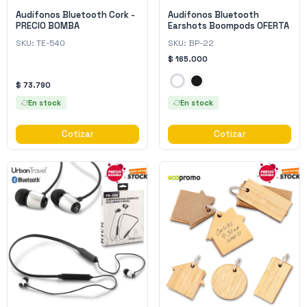
Audífonos Bluetooth Cork -
Audífonos Bluetooth
PRECIO BOMBA
Earshots Boompods OFERTA
SKU:
TE-540
SKU:
BP-22
$ 165.000
$ 73.790
En stock
En stock
Cotizar
Cotizar