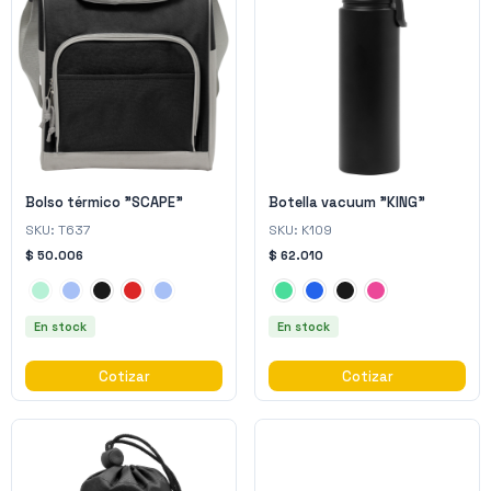
Bolso térmico "SCAPE"
Botella vacuum "KING"
SKU:
T637
SKU:
K109
$ 50.006
$ 62.010
En stock
En stock
Cotizar
Cotizar