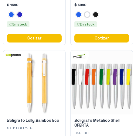
$ 1590
$ 3990
En stock
En stock
Cotizar
Cotizar
Bolígrafo Lolly Bamboo Eco
Bolígrafo Metálico Shell
OFERTA
SKU:
LOLLY-B-E
SKU:
SHELL