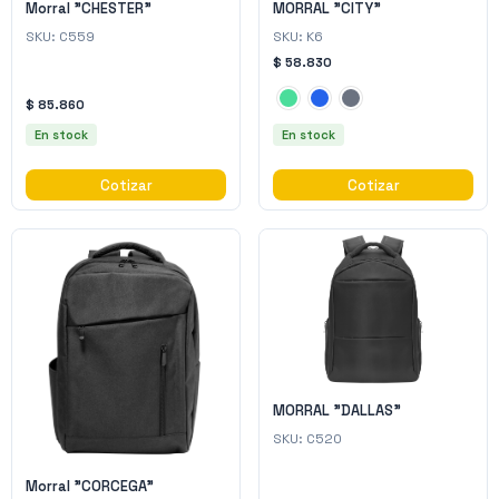
Morral "CHESTER"
MORRAL "CITY"
SKU:
C559
SKU:
K6
$ 58.830
$ 85.860
En stock
En stock
Cotizar
Cotizar
MORRAL "DALLAS"
SKU:
C520
Morral "CORCEGA"