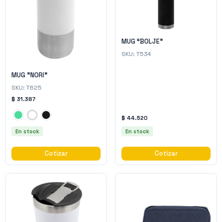
MUG “BOLJE”
SKU:
T534
MUG "NORI"
SKU:
T625
$ 31.387
$ 44.520
En stock
En stock
Cotizar
Cotizar