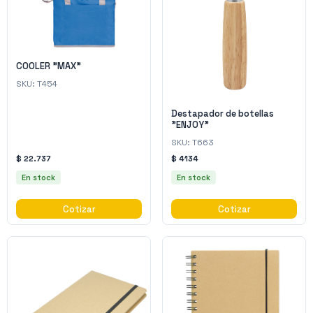
COOLER "MAX"
SKU:
T454
Destapador de botellas
"ENJOY"
SKU:
T663
$ 22.737
$ 4134
En stock
En stock
Cotizar
Cotizar