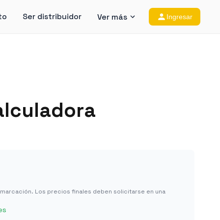
to
Ser distribuidor
Ver más
Ingresar
lculadora
in marcación. Los precios finales deben solicitarse en una
es