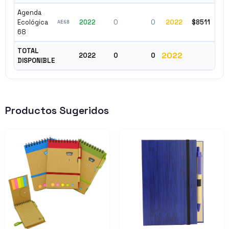
Agenda
Ecológica
2022
0
0
2022
$8511
✓ 
AE68
68
TOTAL
2022
2022
0
0
DISPONIBLE
Productos Sugeridos