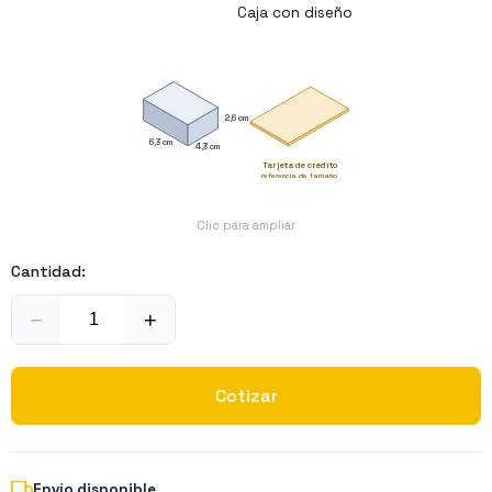
Caja con diseño
2,6 cm
6,3 cm
4,3 cm
Tarjeta de crédito
referencia de tamaño
Clic para ampliar
Cantidad:
−
+
Cotizar
Envío disponible