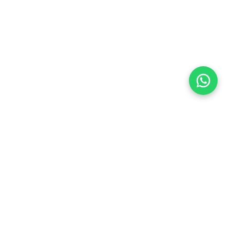
Flea Market
Enlaces rápidos
jjimenez@fleamarket.com.co
Inicio
https://www.fleamarket.com.co
Catálogo
Categorías