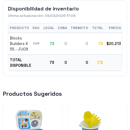
Disponibilidad de Inventario
Última actualización:
09/03/2026 17:09
PRODUCTO
SKU
LOCAL
ZONA
TRÁNSITO
TOTAL
PRECIO
Blocks
Builders X
73
0
0
73
$20.213
✓
JU09
55 - JU09
TOTAL
73
73
0
0
DISPONIBLE
Productos Sugeridos