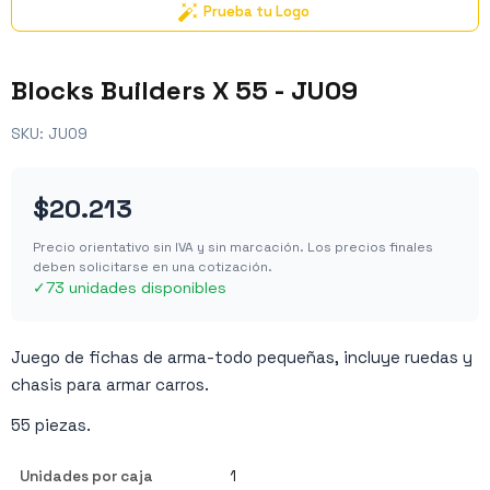
Prueba tu Logo
Blocks Builders X 55 - JU09
SKU:
JU09
$20.213
Precio orientativo sin IVA y sin marcación. Los precios finales
deben solicitarse en una cotización.
✓
73 unidades disponibles
Juego de fichas de arma-todo pequeñas, incluye ruedas y
chasis para armar carros.
55 piezas.
Unidades por caja
1