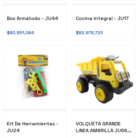
Box Armatodo - JU44
Cocina Integral - JU17
$80.851,064
$82.978,723
Kit De Herramientas -
VOLQUETA GRANDE
JU24
LINEA AMARILLA JU66-
LL