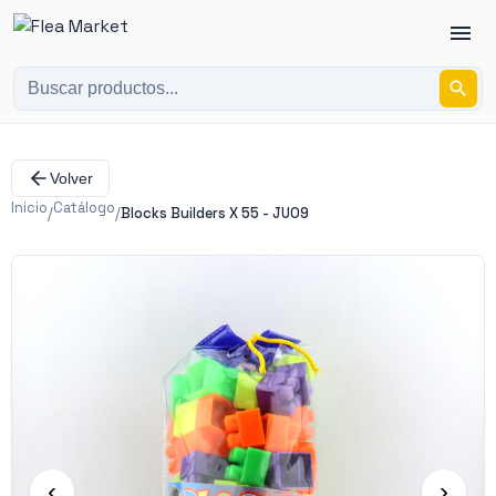
Volver
Inicio
Catálogo
/
/
Blocks Builders X 55 - JU09
‹
›