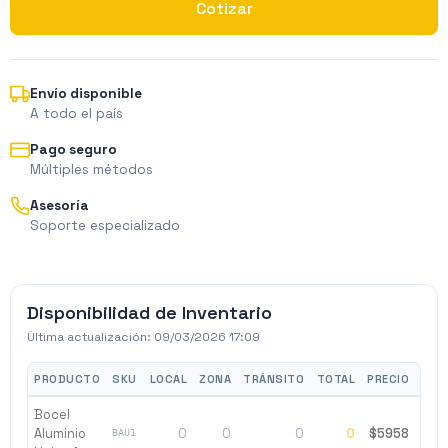
Cotizar
Envío disponible
A todo el país
Pago seguro
Múltiples métodos
Asesoría
Soporte especializado
Disponibilidad de Inventario
Última actualización:
09/03/2026 17:09
PRODUCTO
SKU
LOCAL
ZONA
TRÁNSITO
TOTAL
PRECIO
ES
Bocel
Aluminio
0
0
0
0
$5958
Ag
BAU1