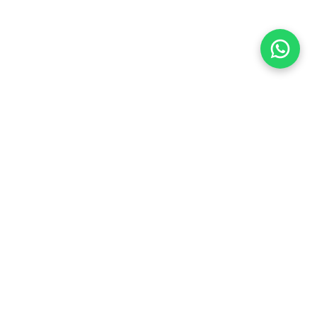
Flea Market
Enlaces rápidos
jjimenez@fleamarket.com.co
Inicio
https://www.fleamarket.com.co
Catálogo
Categorías
Contacto
Ubicación
Colombia