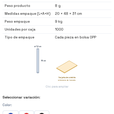
Peso producto
8 g
Medidas empaque (L×A×H)
20 × 48 × 31 cm
Peso empaque
9 kg
Unidades por caja
1000
Tipo de empaque
Cada pieza en bolsa OPP
⌀ 1,2 cm
14 cm
Tarjeta de crédito
referencia de tamaño
Clic para ampliar
Seleccionar variación:
Color
: