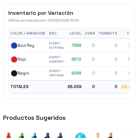
Inventario por Variación
Última actualización:
07/08/2026 15:41
COLOR / VARIACIÓN
SKU
LOCAL
ZONA
TRÁNSITO
TOTA
ES0997-
7898
0
0
789
Azul Rey
0cff4dba
ES0997-
8872
0
0
887
Rojo
e4db999f
ES0997-
9289
0
0
928
Negro
5907450b
26.05
TOTALES
26.059
0
0
Productos Sugeridos