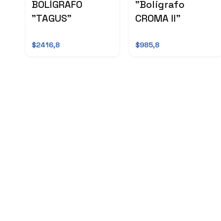
BOLÍGRAFO
"Bolígrafo
"TAGUS"
CROMA II"
$2416,8
$985,8