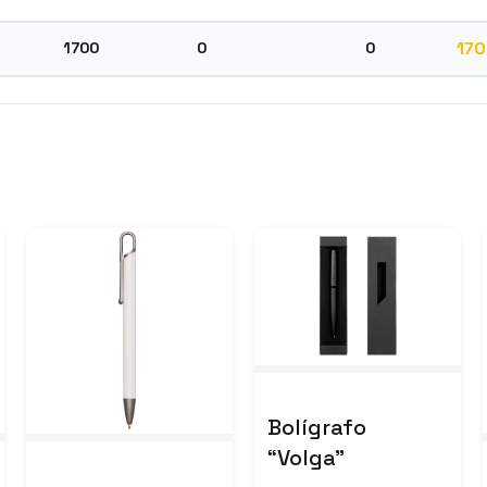
17
1700
0
0
Bolígrafo
“Volga”