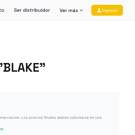
to
Ser distribuidor
Ver más
Ingresar
 "BLAKE"
in marcación. Los precios finales deben solicitarse en una
es