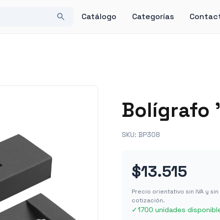
Catálogo
Categorías
Contac
Bolígrafo
SKU:
BP308
$13.515
Precio orientativo sin IVA y s
cotización.
✓
1700 unidades disponibl