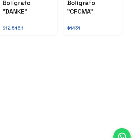
Bolígrafo
Bolígrafo
"DANKE"
"CROMA"
$12.545,1
$1431