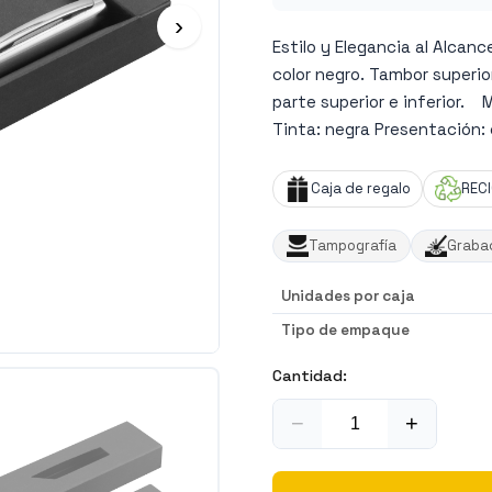
›
Estilo y Elegancia al Alcan
color negro. Tambor superior
parte superior e inferior. M
Tinta: negra Presentación: 
Caja de regalo
REC
Tampografía
Grabad
Unidades por caja
Tipo de empaque
Cantidad:
−
+