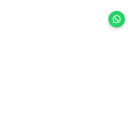
Flea Market
Enlaces rápidos
jjimenez@fleamarket.com.co
Inicio
https://www.fleamarket.com.co
Catálogo
Categorías
Contacto
Ubicación
Colombia