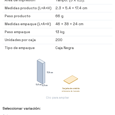
Área de impresión
Tampo: (3 X 0,5).
Medidas producto (L×A×H)
2.3 × 5.4 × 17.4 cm
Peso producto
66 g
Medidas empaque (L×A×H)
46 × 38 × 24 cm
Peso empaque
13 kg
Unidades por caja
200
Tipo de empaque
Caja Negra
17,4 cm
5,4 cm
2,3 cm
Tarjeta de crédito
referencia de tamaño
Clic para ampliar
Seleccionar variación: