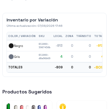
Inventario por Variación
Última actualización:
07/08/2026 17:46
COLOR / VARIACIÓN
SKU
LOCAL
ZONA
TRÁNSITO
TOTAL
ES1003-
-813
0
0
-813
$
Negro
5907450b
ES1003-
4
0
0
4
$
Gris
d8a96b69
-809
TOTALES
-809
0
0
Productos Sugeridos