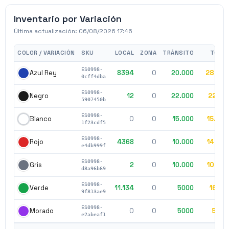
Inventario por Variación
Última actualización:
06/08/2026 17:46
COLOR / VARIACIÓN
SKU
LOCAL
ZONA
TRÁNSITO
TOTA
ES0998-
8394
0
20.000
28.39
Azul Rey
0cff4dba
ES0998-
12
0
22.000
22.01
Negro
5907450b
ES0998-
0
0
15.000
15.00
Blanco
1f23cdf5
ES0998-
4368
0
10.000
14.36
Rojo
e4db999f
ES0998-
2
0
10.000
10.00
Gris
d8a96b69
ES0998-
11.134
0
5000
16.13
Verde
9f813ae9
ES0998-
0
0
5000
500
Morado
e2abeaf1