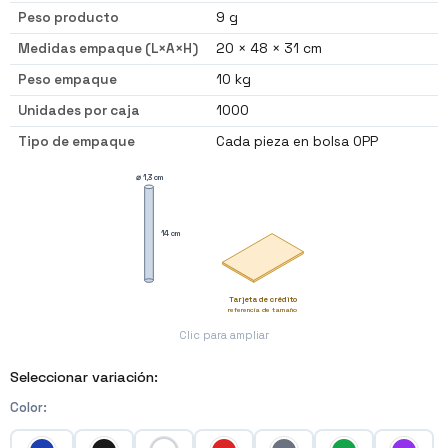
Peso producto
9 g
Medidas empaque (L×A×H)
20 × 48 × 31 cm
Peso empaque
10 kg
Unidades por caja
1000
Tipo de empaque
Cada pieza en bolsa OPP
⌀ 1,3 cm
14 cm
Tarjeta de crédito
referencia de tamaño
Clic para ampliar
Seleccionar variación:
Color
: