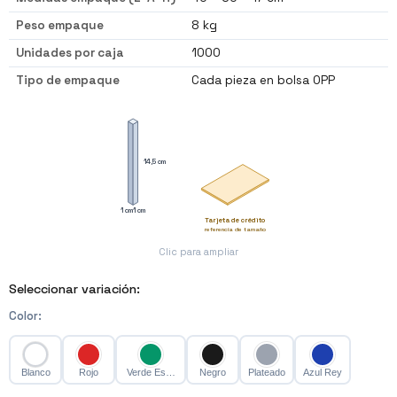
Peso empaque
8 kg
Unidades por caja
1000
Tipo de empaque
Cada pieza en bolsa OPP
14,5 cm
1 cm
1 cm
Tarjeta de crédito
referencia de tamaño
Clic para ampliar
Seleccionar variación:
Color
:
Blanco
Rojo
Verde Esmeralda
Negro
Plateado
Azul Rey