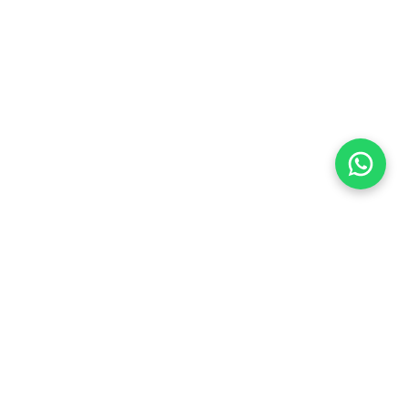
Flea Market
Enlaces rápidos
jjimenez@fleamarket.com.co
Inicio
https://www.fleamarket.com.co
Catálogo