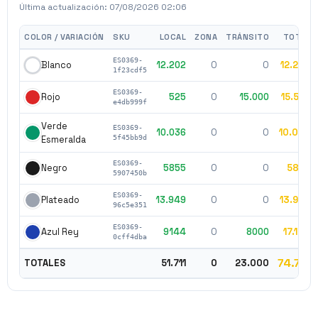
Última actualización:
07/08/2026 02:06
COLOR / VARIACIÓN
SKU
LOCAL
ZONA
TRÁNSITO
TOTAL
ES0369-
12.202
0
0
12.202
Blanco
1f23cdf5
ES0369-
525
0
15.000
15.525
Rojo
e4db999f
Verde
ES0369-
10.036
0
0
10.036
Esmeralda
5f45bb9d
ES0369-
5855
0
0
5855
Negro
5907450b
ES0369-
13.949
0
0
13.949
Plateado
96c5e351
ES0369-
9144
0
8000
17.144
Azul Rey
0cff4dba
74.711
TOTALES
51.711
0
23.000