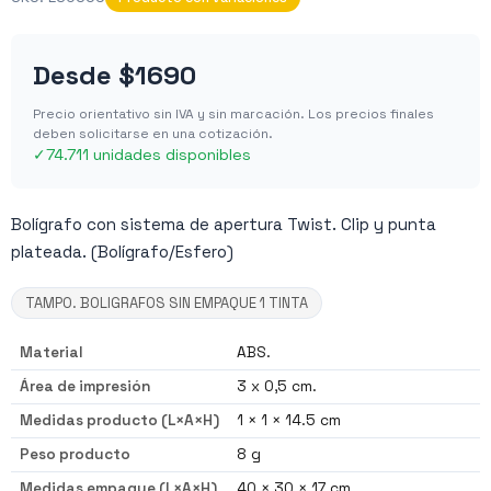
Desde
$1690
Precio orientativo sin IVA y sin marcación. Los precios finales
deben solicitarse en una cotización.
✓
74.711 unidades disponibles
Bolígrafo con sistema de apertura Twist. Clip y punta
plateada. (Bolígrafo/Esfero)
TAMPO. BOLIGRAFOS SIN EMPAQUE 1 TINTA
Material
ABS.
Área de impresión
3 x 0,5 cm.
Medidas producto (L×A×H)
1 × 1 × 14.5 cm
Peso producto
8 g
Medidas empaque (L×A×H)
40 × 30 × 17 cm