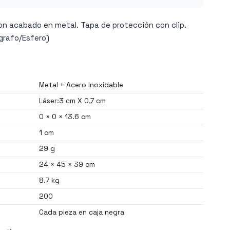
con acabado en metal. Tapa de protección con clip.
ígrafo/Esfero)
Metal + Acero Inoxidable
Láser:3 cm X 0,7 cm
0 × 0 × 13.6 cm
1 cm
29 g
24 × 45 × 39 cm
8.7 kg
200
Cada pieza en caja negra