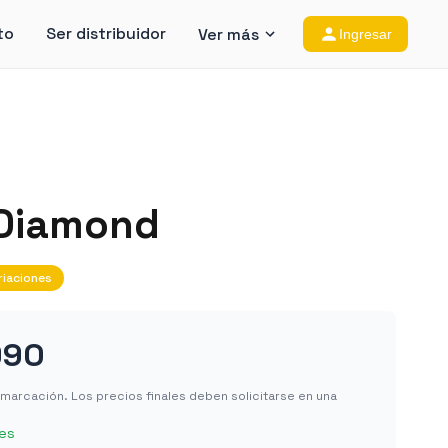
to
Ser distribuidor
Ver más
Ingresar
 Diamond
riaciones
990
in marcación. Los precios finales deben solicitarse en una
les