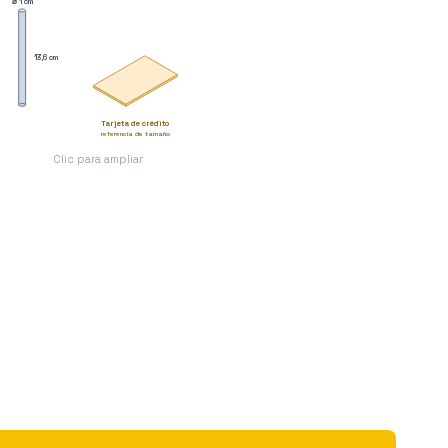
⌀ 1 cm
13,6 cm
Tarjeta de crédito
referencia de tamaño
Clic para ampliar