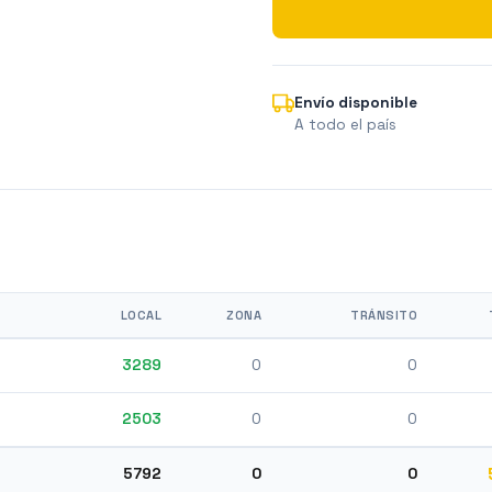
Envío disponible
A todo el país
LOCAL
ZONA
TRÁNSITO
3289
0
0
2503
0
0
5792
0
0