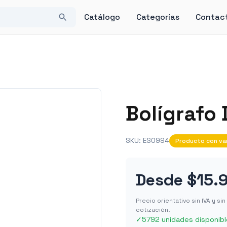
Catálogo
Categorías
Contac
Bolígrafo
SKU:
ES0994
Producto con va
Desde
$15.
Precio orientativo sin IVA y s
cotización.
✓
5792 unidades disponib