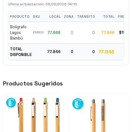
Última actualización:
08/08/2026 04:10
PRODUCTO
SKU
LOCAL
ZONA
TRÁNSITO
TOTAL
PRECIO
Bolígrafo
Lagos
77.846
0
0
77.846
$1590
ES0013
Bambú
TOTAL
77.846
77.846
0
0
DISPONIBLE
Productos Sugeridos