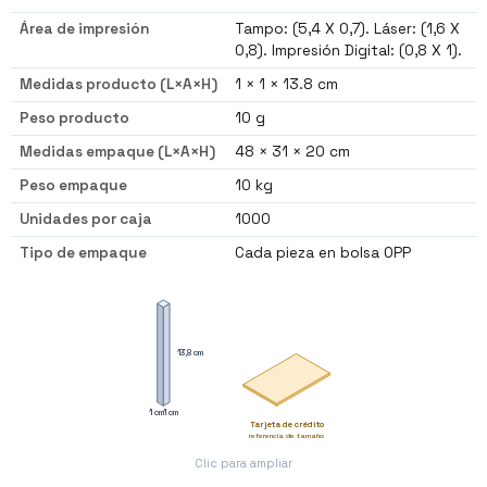
Área de impresión
Tampo: (5,4 X 0,7). Láser: (1,6 X
0,8). Impresión Digital: (0,8 X 1).
Medidas producto (L×A×H)
1 × 1 × 13.8 cm
Peso producto
10 g
Medidas empaque (L×A×H)
48 × 31 × 20 cm
Peso empaque
10 kg
Unidades por caja
1000
Tipo de empaque
Cada pieza en bolsa OPP
13,8 cm
1 cm
1 cm
Tarjeta de crédito
referencia de tamaño
Clic para ampliar