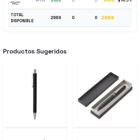
2989
0
0
2989
$14.310
BP293
"RIO"
TOTAL
2989
2989
0
0
DISPONIBLE
Productos Sugeridos