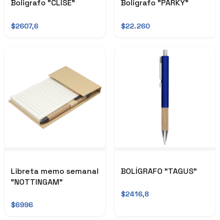
Boligrafo "CLISÉ"
Bolígrafo "PARKY"
$2607,6
$22.260
Libreta memo semanal
BOLÍGRAFO "TAGUS"
"NOTTINGAM"
$2416,8
$6996