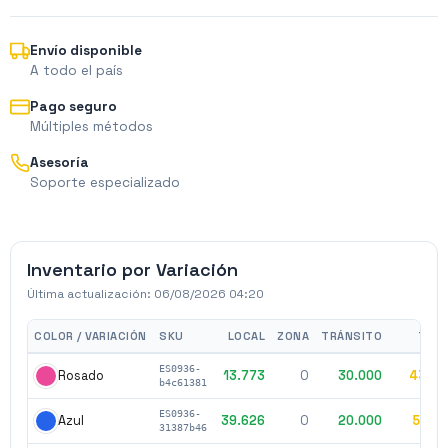
Envío disponible
A todo el país
Pago seguro
Múltiples métodos
Asesoría
Soporte especializado
Inventario por Variación
Última actualización:
06/08/2026 04:20
COLOR / VARIACIÓN
SKU
LOCAL
ZONA
TRÁNSITO
TOT
ES0936-
13.773
0
30.000
43.7
Rosado
b4c61381
ES0936-
39.626
0
20.000
59.6
Azul
31387b46