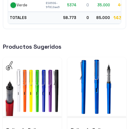
ES0936-
5374
0
35.000
40.3
Verde
9f813ae9
143.77
TOTALES
58.773
0
85.000
Productos Sugeridos