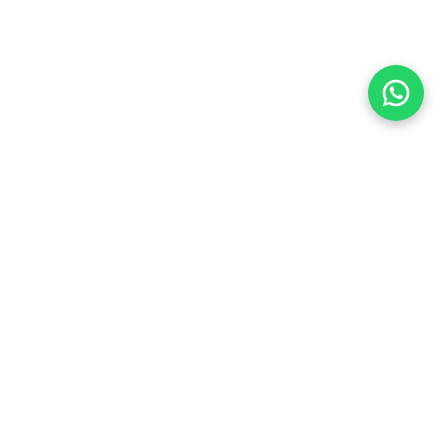
Flea Market
Enlaces rápidos
jjimenez@fleamarket.com.co
Inicio
https://www.fleamarket.com.co
Catálogo
Categorías
Contacto
Ubicación