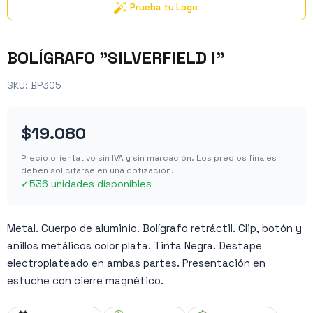
Prueba tu Logo
BOLÍGRAFO "SILVERFIELD I"
SKU:
BP305
$19.080
Precio orientativo sin IVA y sin marcación. Los precios finales
deben solicitarse en una cotización.
✓
536 unidades disponibles
Metal. Cuerpo de aluminio. Bolígrafo retráctil. Clip, botón y
anillos metálicos color plata. Tinta Negra. Destape
electroplateado en ambas partes. Presentación en
estuche con cierre magnético.