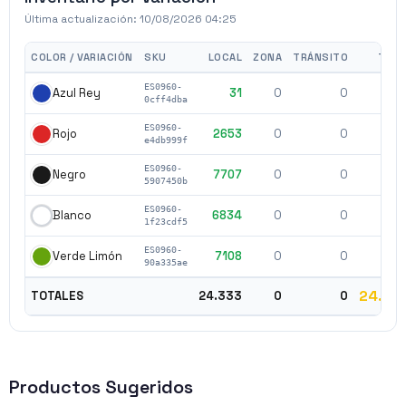
Última actualización:
10/08/2026 04:25
COLOR / VARIACIÓN
SKU
LOCAL
ZONA
TRÁNSITO
TOTA
ES0960-
31
0
0
3
Azul Rey
0cff4dba
ES0960-
2653
0
0
265
Rojo
e4db999f
ES0960-
7707
0
0
770
Negro
5907450b
ES0960-
6834
0
0
683
Blanco
1f23cdf5
ES0960-
7108
0
0
710
Verde Limón
90a335ae
24.33
TOTALES
24.333
0
0
Productos Sugeridos