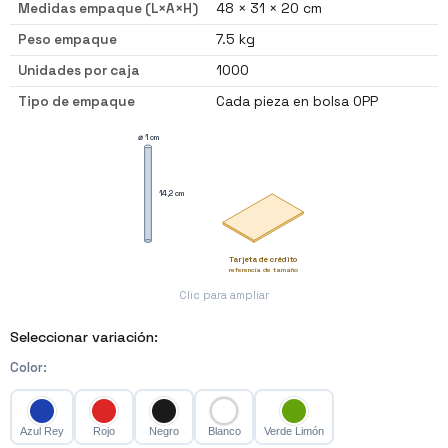
Medidas empaque (L×A×H)
48 × 31 × 20 cm
Peso empaque
7.5 kg
Unidades por caja
1000
Tipo de empaque
Cada pieza en bolsa OPP
⌀ 1 cm
14,2 cm
Tarjeta de crédito
referencia de tamaño
Clic para ampliar
Seleccionar variación:
Color
:
Azul Rey
Rojo
Negro
Blanco
Verde Limón