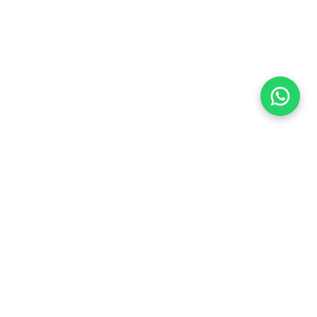
Flea Market
Enlaces rápidos
jjimenez@fleamarket.com.co
Inicio
https://www.fleamarket.com.co
Catálogo
Categorías