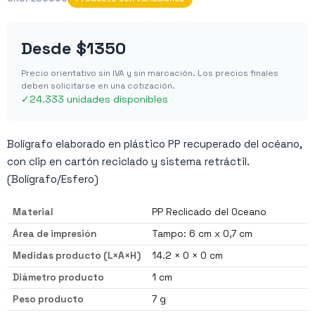
Desde
$1350
Precio orientativo sin IVA y sin marcación. Los precios finales
deben solicitarse en una cotización.
✓
24.333 unidades disponibles
Bolígrafo elaborado en plástico PP recuperado del océano,
con clip en cartón reciclado y sistema retráctil.
(Bolígrafo/Esfero)
Material
PP Reclicado del Oceano
Área de impresión
Tampo: 6 cm x 0,7 cm
Medidas producto (L×A×H)
14.2 × 0 × 0 cm
Diámetro producto
1 cm
Peso producto
7 g