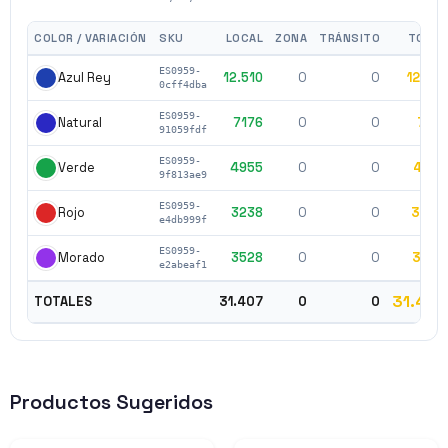
COLOR / VARIACIÓN
SKU
LOCAL
ZONA
TRÁNSITO
TOTAL
ES0959-
12.510
0
0
12.510
Azul Rey
0cff4dba
ES0959-
7176
0
0
7176
Natural
91059fdf
ES0959-
4955
0
0
4955
Verde
9f813ae9
ES0959-
3238
0
0
3238
Rojo
e4db999f
ES0959-
3528
0
0
3528
Morado
e2abeaf1
31.407
TOTALES
31.407
0
0
Productos Sugeridos