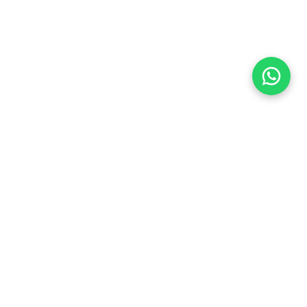
Flea Market
Enlaces rápidos
jjimenez@fleamarket.com.co
Inicio
https://www.fleamarket.com.co
Catálogo
Categorías
Contacto