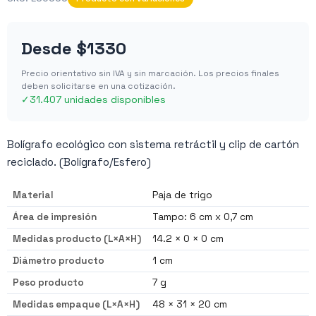
Desde
$1330
Precio orientativo sin IVA y sin marcación. Los precios finales
deben solicitarse en una cotización.
✓
31.407 unidades disponibles
Bolígrafo ecológico con sistema retráctil y clip de cartón
reciclado. (Bolígrafo/Esfero)
Material
Paja de trigo
Área de impresión
Tampo: 6 cm x 0,7 cm
Medidas producto (L×A×H)
14.2 × 0 × 0 cm
Diámetro producto
1 cm
Peso producto
7 g
Medidas empaque (L×A×H)
48 × 31 × 20 cm