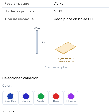
Peso empaque
7.5 kg
Unidades por caja
1000
Tipo de empaque
Cada pieza en bolsa OPP
⌀ 1 cm
14,2 cm
Tarjeta de crédito
referencia de tamaño
Clic para ampliar
Seleccionar variación:
Color
:
Azul Rey
Natural
Verde
Rojo
Morado