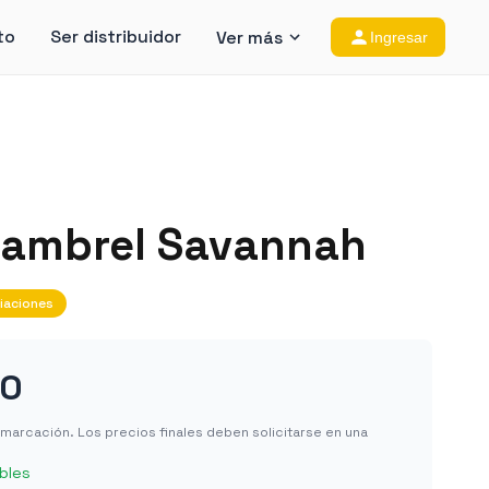
to
Ser distribuidor
Ver más
Ingresar
Cambrel Savannah
iaciones
90
in marcación. Los precios finales deben solicitarse en una
bles