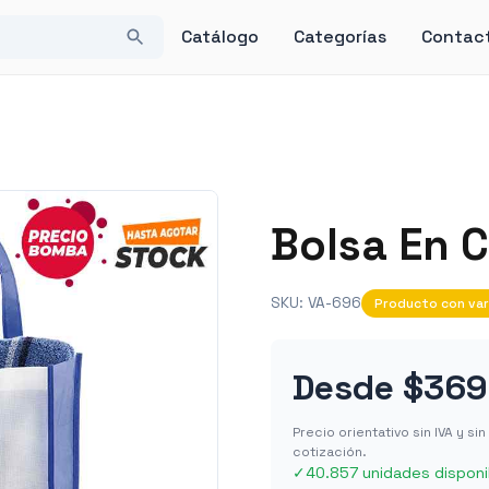
Catálogo
Categorías
Contac
Bolsa En 
SKU:
VA-696
Producto con var
Desde
$36
Precio orientativo sin IVA y s
cotización.
✓
40.857 unidades disponi