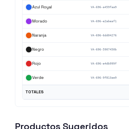
Azul Royal
VA-696-a459faa9
Morado
VA-696-e2abeaf1
Naranja
VA-696-6dd04276
Negro
VA-696-5907450b
Rojo
VA-696-e4db999f
Verde
VA-696-9f813ae9
TOTALES
Productos Sugeridos