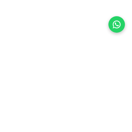
Flea Market
Enlaces rápidos
jjimenez@fleamarket.com.co
Inicio
https://www.fleamarket.com.co
Catálogo
Categorías
Contacto
Ubicación