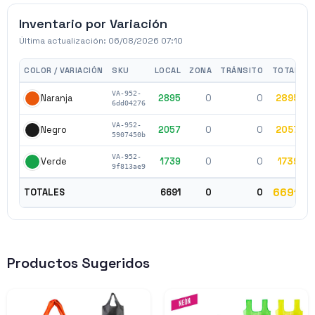
Inventario por Variación
Última actualización:
06/08/2026 07:10
COLOR / VARIACIÓN
SKU
LOCAL
ZONA
TRÁNSITO
TOTAL
VA-952-
2895
0
0
2895
$
Naranja
6dd04276
VA-952-
2057
0
0
2057
$
Negro
5907450b
VA-952-
1739
0
0
1739
$
Verde
9f813ae9
6691
TOTALES
6691
0
0
Productos Sugeridos