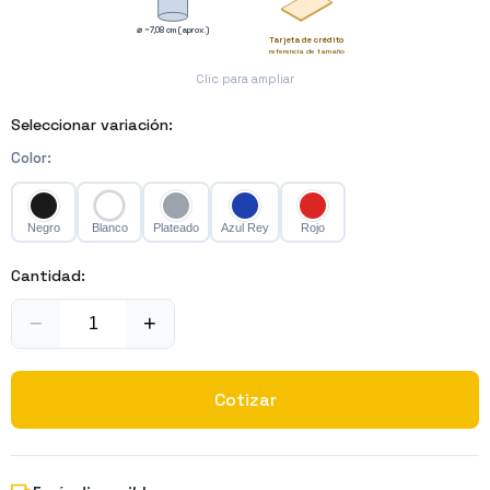
⌀ ~7,08 cm (aprox.)
Tarjeta de crédito
referencia de tamaño
Clic para ampliar
Seleccionar variación:
Color
:
Negro
Blanco
Plateado
Azul Rey
Rojo
Cantidad:
−
+
Cotizar