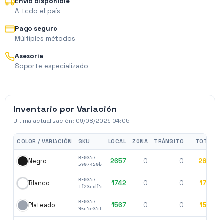
Envío disponible
A todo el país
Pago seguro
Múltiples métodos
Asesoría
Soporte especializado
Inventario por Variación
Última actualización:
09/08/2026 04:05
COLOR / VARIACIÓN
SKU
LOCAL
ZONA
TRÁNSITO
TOTAL
BE0357-
2657
0
0
2657
Negro
5907450b
BE0357-
1742
0
0
1742
Blanco
1f23cdf5
BE0357-
1567
0
0
1567
Plateado
96c5e351