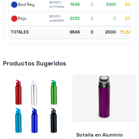
BE0357-
1648
0
2000
3648
Azul Rey
0cff4dba
BE0357-
2032
0
0
2032
Rojo
e4db999f
11.646
TOTALES
9646
0
2000
Productos Sugeridos
Botella en Aluminio