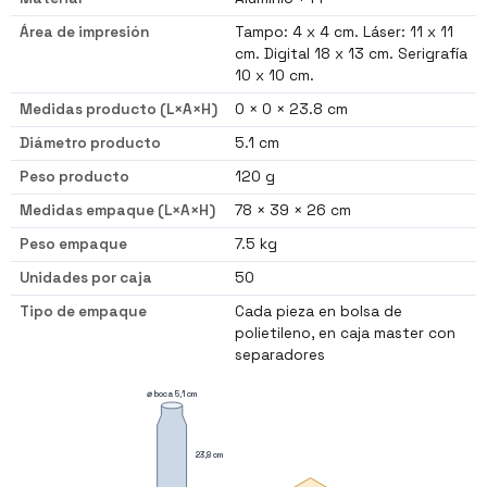
Área de impresión
Tampo: 4 x 4 cm. Láser: 11 x 11
cm. Digital 18 x 13 cm. Serigrafía
10 x 10 cm.
Medidas producto (L×A×H)
0 × 0 × 23.8 cm
Diámetro producto
5.1 cm
Peso producto
120 g
Medidas empaque (L×A×H)
78 × 39 × 26 cm
Peso empaque
7.5 kg
Unidades por caja
50
Tipo de empaque
Cada pieza en bolsa de
polietileno, en caja master con
separadores
⌀ boca 5,1 cm
23,8 cm