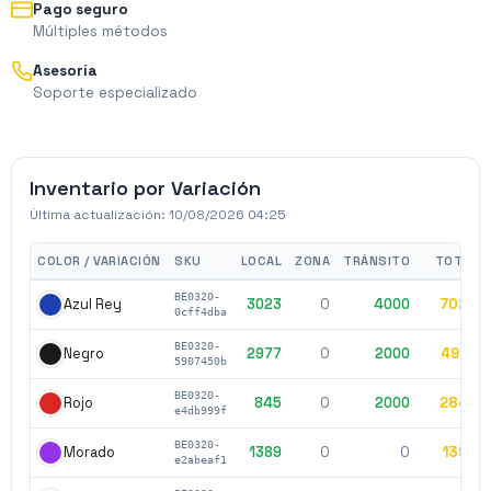
Pago seguro
Múltiples métodos
Asesoría
Soporte especializado
Inventario por Variación
Última actualización:
10/08/2026 04:25
COLOR / VARIACIÓN
SKU
LOCAL
ZONA
TRÁNSITO
TOTAL
BE0320-
3023
0
4000
7023
Azul Rey
0cff4dba
BE0320-
2977
0
2000
4977
Negro
5907450b
BE0320-
845
0
2000
2845
Rojo
e4db999f
BE0320-
1389
0
0
1389
Morado
e2abeaf1