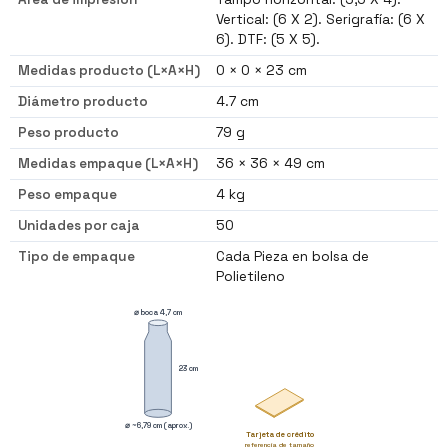
Vertical: (6 X 2). Serigrafía: (6 X
6). DTF: (5 X 5).
Medidas producto (L×A×H)
0 × 0 × 23 cm
Diámetro producto
4.7 cm
Peso producto
79 g
Medidas empaque (L×A×H)
36 × 36 × 49 cm
Peso empaque
4 kg
Unidades por caja
50
Tipo de empaque
Cada Pieza en bolsa de
Polietileno
⌀ boca 4,7 cm
23 cm
⌀ ~6,79 cm (aprox.)
Tarjeta de crédito
referencia de tamaño