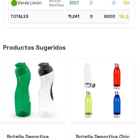
BE0320-
3007
0
0
3007
Verde Limón
90a335ae
19.241
TOTALES
11.241
0
8000
Productos Sugeridos
Botella Deportiva
Botella Deportiva Chic