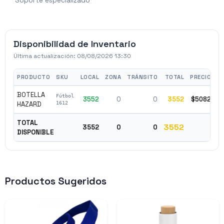
Soporte especializado
Disponibilidad de Inventario
Última actualización:
08/08/2026 13:30
PRODUCTO
SKU
LOCAL
ZONA
TRÁNSITO
TOTAL
PRECIO
BOTELLA
Fútbol
3552
0
0
3552
$5082
✓
HAZARD
1612
TOTAL
3552
3552
0
0
DISPONIBLE
Productos Sugeridos