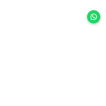
Flea Market
Enlaces rápidos
jjimenez@fleamarket.com.co
Inicio
https://www.fleamarket.com.co
Catálogo
Categorías
Contacto
Ubicación
Colombia