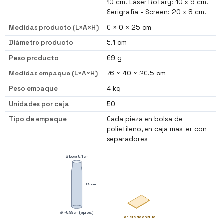
10 cm. Láser Rotary: 10 x 9 cm.
Serigrafía - Screen: 20 x 8 cm.
Medidas producto (L×A×H)
0 × 0 × 25 cm
Diámetro producto
5.1 cm
Peso producto
69 g
Medidas empaque (L×A×H)
76 × 40 × 20.5 cm
Peso empaque
4 kg
Unidades por caja
50
Tipo de empaque
Cada pieza en bolsa de
polietileno, en caja master con
separadores
⌀ boca 5,1 cm
25 cm
⌀ ~5,99 cm (aprox.)
Tarjeta de crédito