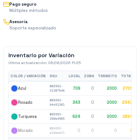
Pago seguro
Múltiples métodos
Asesoría
Soporte especializado
Inventario por Variación
Última actualización:
06/08/2026 11:25
COLOR / VARIACIÓN
SKU
LOCAL
ZONA
TRÁNSITO
TOTAL
BE0392-
709
0
2000
2709
$
Azul
31387b46
BE0392-
343
0
2000
2343
$
Rosado
b4c61381
BE0392-
624
0
2000
2624
$
Turquesa
20bb4985
BE0392-
0
0
0
0
$
Morado
e2abeaf1