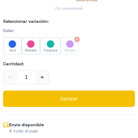
referencia de tamaño
Clic para ampliar
Seleccionar variación:
Color
:
×
Azul
Rosado
Turquesa
Morado
Cantidad:
−
+
Cotizar
Envío disponible
A todo el país