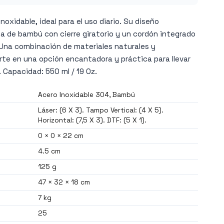
noxidable, ideal para el uso diario. Su diseño
a de bambú con cierre giratorio y un cordón integrado
 Una combinación de materiales naturales y
rte en una opción encantadora y práctica para llevar
 Capacidad: 550 ml / 19 Oz.
Acero Inoxidable 304, Bambú
Láser: (6 X 3). Tampo Vertical: (4 X 5).
Horizontal: (7,5 X 3). DTF: (5 X 1).
0 × 0 × 22 cm
4.5 cm
125 g
47 × 32 × 18 cm
7 kg
25