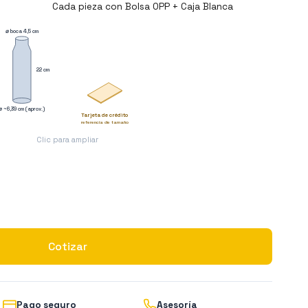
Cada pieza con Bolsa OPP + Caja Blanca
⌀ boca 4,5 cm
22 cm
⌀ ~6,39 cm (aprox.)
Tarjeta de crédito
referencia de tamaño
Clic para ampliar
Cotizar
Pago seguro
Asesoría