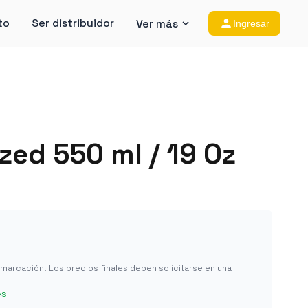
to
Ser distribuidor
Ver más
Ingresar
zed 550 ml / 19 Oz
in marcación. Los precios finales deben solicitarse en una
es