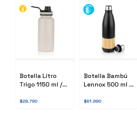
Botella Litro
Botella Bambú
Trigo 1150 ml /
Lennox 500 ml /
39 Oz
17 Oz
$28.790
$61.990