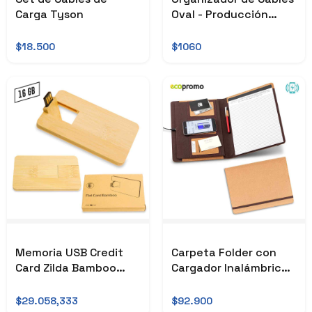
Carga Tyson
Oval - Producción
Nacional
$18.500
$1060
Memoria USB Credit
Carpeta Folder con
Card Zilda Bamboo
Cargador Inalámbrico
PRECIO NETO
Cork
$29.058,333
$92.900