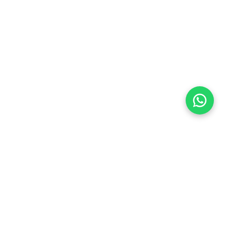
Flea Market
Enlaces rápidos
jjimenez@fleamarket.com.co
Inicio