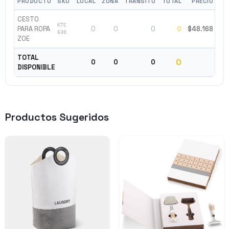
PRODUCTO
SKU
LOCAL
ZONA
TRÁNSITO
TOTAL
PRECIO
E
CESTO
KTC
PARA ROPA
0
0
0
0
$48.168
A
630
ZOE
TOTAL
0
0
0
0
DISPONIBLE
Productos Sugeridos