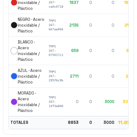
inoxidable /
1837
0
0
1837
267-
ca0c0718
Plástico
NEGRO · Acero
TMPS
inoxidable /
2136
0
0
2136
267-
b67ae0b6
Plástico
BLANCO ·
TMPS
Acero
659
0
0
659
267-
inoxidable /
075017c1
Plástico
AZUL · Acero
TMPS
inoxidable /
2711
0
0
2711
267-
295f6c9b
Plástico
MORADO ·
TMPS
Acero
0
0
3000
3000
267-
inoxidable /
14f3e800
Plástico
11.853
TOTALES
8853
0
3000