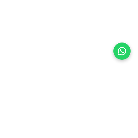
Flea Market
Enlaces rápidos
jjimenez@fleamarket.com.co
Inicio
https://www.fleamarket.com.co
Catálogo