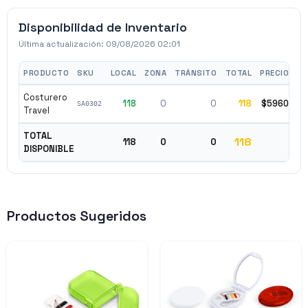
Disponibilidad de Inventario
Última actualización:
09/08/2026 02:01
PRODUCTO
SKU
LOCAL
ZONA
TRÁNSITO
TOTAL
PRECIO
Costurero
118
0
0
118
$5960
✓
SA0302
Travel
TOTAL
118
118
0
0
DISPONIBLE
Productos Sugeridos