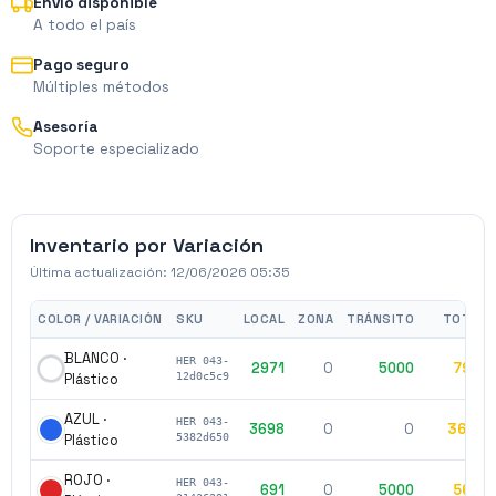
Envío disponible
A todo el país
Pago seguro
Múltiples métodos
Asesoría
Soporte especializado
Inventario por Variación
Última actualización:
12/06/2026 05:35
COLOR / VARIACIÓN
SKU
LOCAL
ZONA
TRÁNSITO
TOTAL
BLANCO ·
HER 043-
2971
0
5000
7971
Plástico
12d0c5c9
AZUL ·
HER 043-
3698
0
0
3698
Plástico
5382d650
ROJO ·
HER 043-
691
0
5000
5691