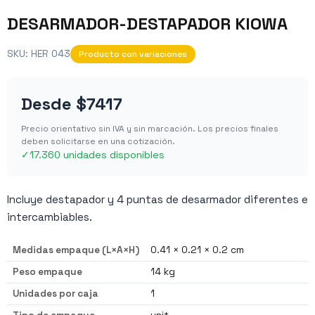
DESARMADOR-DESTAPADOR KIOWA
SKU:
HER 043
Producto con variaciones
Desde
$7417
Precio orientativo sin IVA y sin marcación. Los precios finales
deben solicitarse en una cotización.
✓
17.360 unidades disponibles
Incluye destapador y 4 puntas de desarmador diferentes e
intercambiables.
Medidas empaque (L×A×H)
0.41 × 0.21 × 0.2 cm
Peso empaque
14 kg
Unidades por caja
1