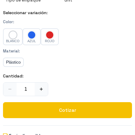
Tipo de empaque
unit
Seleccionar variación:
Color
:
BLANCO
AZUL
ROJO
Material
:
Plástico
Cantidad:
−
+
Cotizar