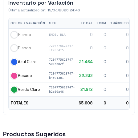
Inventario por Variación
Última actualización:
19/03/2026 24:46
COLOR / VARIACIÓN
SKU
LOCAL
ZONA
TRÁNSITO
0
0
0
Blanco
EMOBL-BLA
7294775623747-
0
0
0
Blanco
1f23cdf5
7294775623747-
21.464
0
0
Azul Claro
501bb8cf
7294775623747-
22.232
0
0
Rosado
b4c61381
7294775623747-
21.912
0
0
Verde Claro
b2c90a46
6
TOTALES
65.608
0
0
Productos Sugeridos