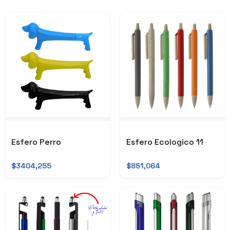
Esfero Perro
Esfero Ecologico 11
$3404,255
$851,064