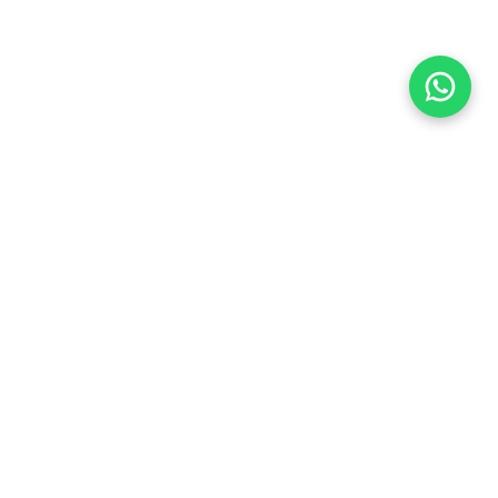
Flea Market
Enlaces rápidos
jjimenez@fleamarket.com.co
Inicio
https://www.fleamarket.com.co
Catálogo
Categorías
Contacto
Ubicación