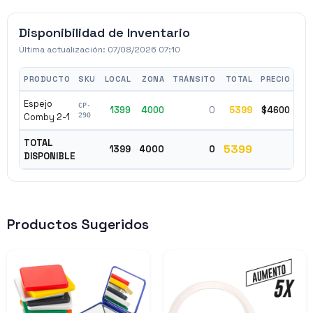
Disponibilidad de Inventario
Última actualización:
07/08/2026 07:10
PRODUCTO
SKU
LOCAL
ZONA
TRÁNSITO
TOTAL
PRECIO
Espejo
CP-
1399
4000
0
5399
$4600
✓ 
Comby 2-1
290
TOTAL
5399
1399
4000
0
DISPONIBLE
Productos Sugeridos