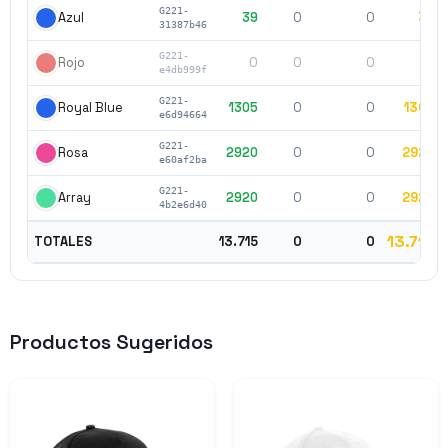
G221-
39
0
0
39
Azul
31387b46
G221-
0
0
0
0
Rojo
e4db999f
G221-
1305
0
0
1305
Royal Blue
e6d94664
G221-
2920
0
0
2920
Rosa
e60af2ba
G221-
2920
0
0
2920
Array
4b2e6d40
13.715
TOTALES
13.715
0
0
Productos Sugeridos