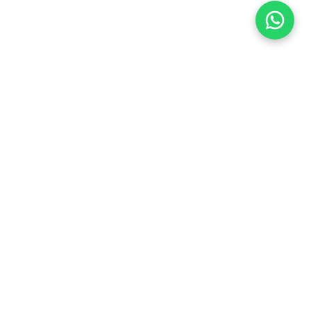
Flea Market
Enlaces rápidos
jjimenez@fleamarket.com.co
Inicio
https://www.fleamarket.com.co
Catálogo
Categorías
Contacto
Ubicación
Colombia