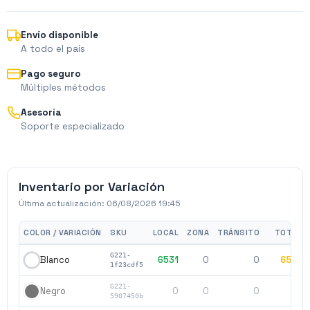
Envío disponible
A todo el país
Pago seguro
Múltiples métodos
Asesoría
Soporte especializado
Inventario por Variación
Última actualización:
06/08/2026 19:45
COLOR / VARIACIÓN
SKU
LOCAL
ZONA
TRÁNSITO
TOTAL
G221-
6531
0
0
6531
Blanco
1f23cdf5
G221-
0
0
0
0
Negro
5907450b