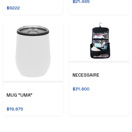
$21.465
$9222
NECESSAIRE
$31.800
MUG "UMA"
$19.875