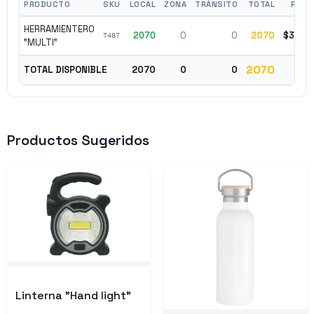
PRODUCTO
SKU
LOCAL
ZONA
TRÁNSITO
TOTAL
PREC
HERRAMIENTERO
2070
0
0
2070
$34.9
T487
"MULTI"
2070
TOTAL DISPONIBLE
2070
0
0
Productos Sugeridos
Linterna "Hand light"