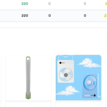
220
0
0
2
220
0
0