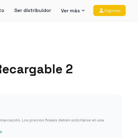
to
Ser distribuidor
Ver más
Ingresar
ecargable 2
in marcación. Los precios finales deben solicitarse en una
s