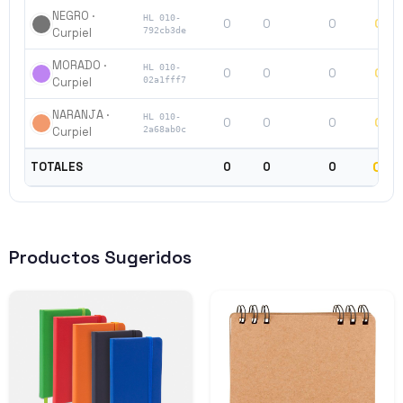
NEGRO ·
HL 010-
0
0
0
0
Curpiel
792cb3de
MORADO ·
HL 010-
0
0
0
0
Curpiel
02a1fff7
NARANJA ·
HL 010-
0
0
0
0
Curpiel
2a68ab0c
0
TOTALES
0
0
0
Productos Sugeridos