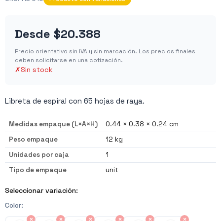
Desde
$20.388
Precio orientativo sin IVA y sin marcación. Los precios finales
deben solicitarse en una cotización.
✗
Sin stock
Libreta de espiral con 65 hojas de raya.
Medidas empaque (L×A×H)
0.44 × 0.38 × 0.24 cm
Peso empaque
12 kg
Unidades por caja
1
Tipo de empaque
unit
Seleccionar variación:
Color
:
×
×
×
×
×
×