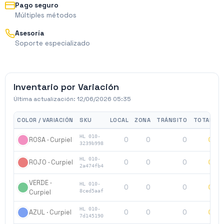
Pago seguro
Múltiples métodos
Asesoría
Soporte especializado
Inventario por Variación
Última actualización:
12/06/2026 05:35
COLOR / VARIACIÓN
SKU
LOCAL
ZONA
TRÁNSITO
TOTAL
HL 010-
0
0
0
0
ROSA · Curpiel
3239b998
HL 010-
0
0
0
0
ROJO · Curpiel
2a474fb4
VERDE ·
HL 010-
0
0
0
0
$
Curpiel
8ced5aaf
HL 010-
0
0
0
0
AZUL · Curpiel
7d145190