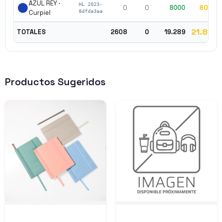
AZUL REY ·
HL 2023-
0
0
8000
8000
Curpiel
8dfda3aa
21.897
TOTALES
2608
0
19.289
Productos Sugeridos