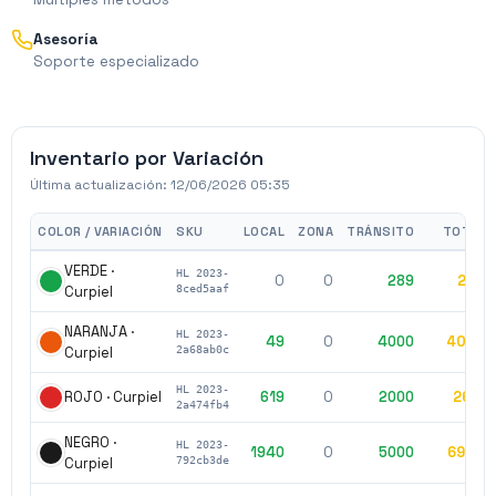
Asesoría
Soporte especializado
Inventario por Variación
Última actualización:
12/06/2026 05:35
COLOR / VARIACIÓN
SKU
LOCAL
ZONA
TRÁNSITO
TOTAL
VERDE ·
HL 2023-
0
0
289
289
Curpiel
8ced5aaf
NARANJA ·
HL 2023-
49
0
4000
4049
Curpiel
2a68ab0c
HL 2023-
619
0
2000
2619
ROJO · Curpiel
2a474fb4
NEGRO ·
HL 2023-
1940
0
5000
6940
Curpiel
792cb3de