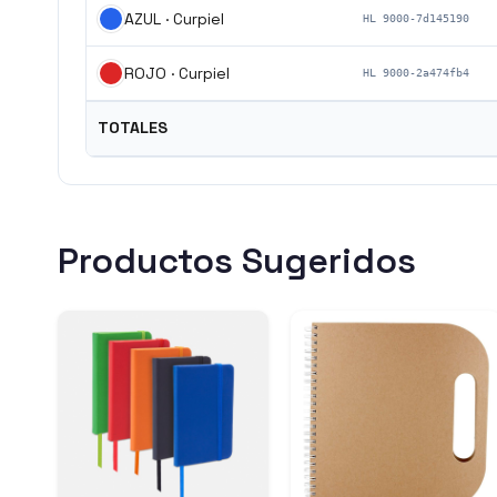
AZUL · Curpiel
HL 9000-7d145190
ROJO · Curpiel
HL 9000-2a474fb4
TOTALES
Productos Sugeridos