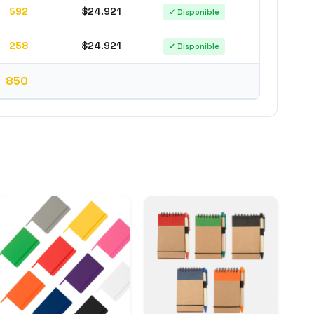
592
$24.921
✓ Disponible
258
$24.921
✓ Disponible
850