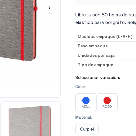
›
Libreta con 80 hojas de raya
elástico para bolígrafo. Bolí
Medidas empaque (L×A×H)
Peso empaque
Unidades por caja
Tipo de empaque
Seleccionar variación:
Color
:
AZUL
ROJO
Material
:
Curpiel