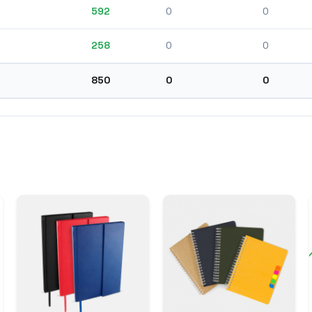
592
0
0
258
0
0
850
0
0