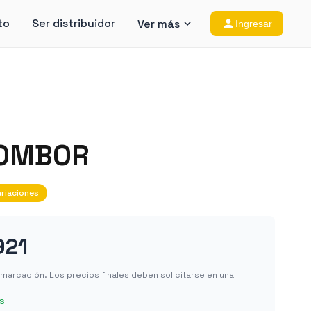
to
Ser distribuidor
Ver más
Ingresar
SOMBOR
riaciones
921
in marcación. Los precios finales deben solicitarse en una
s