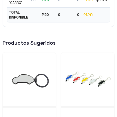
1120
0
0
1120
$6678
✓ D
T215
"CARRO"
TOTAL
1120
1120
0
0
DISPONIBLE
Productos Sugeridos