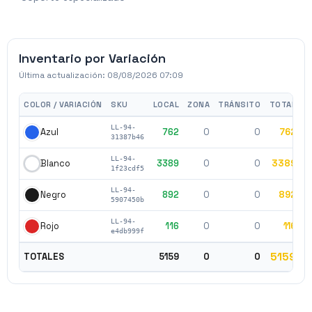
Inventario por Variación
Última actualización:
08/08/2026 07:09
COLOR / VARIACIÓN
SKU
LOCAL
ZONA
TRÁNSITO
TOTAL
P
LL-94-
762
0
0
762
$
Azul
31387b46
LL-94-
3389
0
0
3389
$
Blanco
1f23cdf5
LL-94-
892
0
0
892
$
Negro
5907450b
LL-94-
116
0
0
116
$
Rojo
e4db999f
5159
TOTALES
5159
0
0