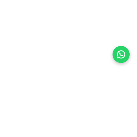
Flea Market
Enlaces rápidos
jjimenez@fleamarket.com.co
Inicio
https://www.fleamarket.com.co
Catálogo