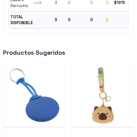
3
0
0
3
$1915
✓ D
LLSE
Serrucho
TOTAL
3
3
0
0
DISPONIBLE
Productos Sugeridos