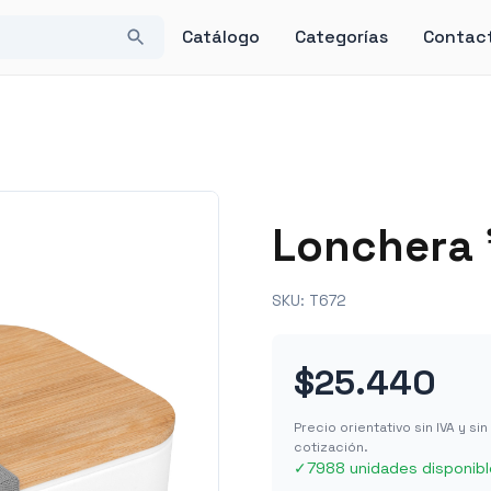
Catálogo
Categorías
Contac
Lonchera
SKU:
T672
$25.440
Precio orientativo sin IVA y s
cotización.
✓
7988 unidades disponib