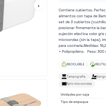
›
Contiene cubiertos. Perfec
alimentos con tapa de Bam
set de 3 cubiertos (cuchil
presionar firmemente la ban
sujeción elástica color gris
microondas (sin la tapa). I
para cocinarla.Medidas: 19,
+ Polipropileno. Peso: 300 
RECICLABLE
REUTIL
Tampografía
Serigr
Apto microondas
Unidades por caja
Tipo de empaque