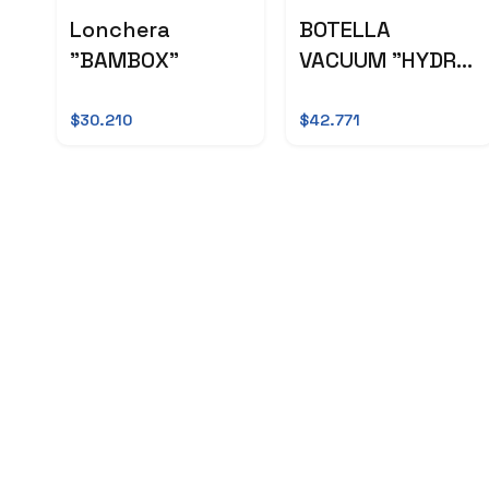
Lonchera
BOTELLA
"BAMBOX"
VACUUM "HYDRO
II"
$30.210
$42.771