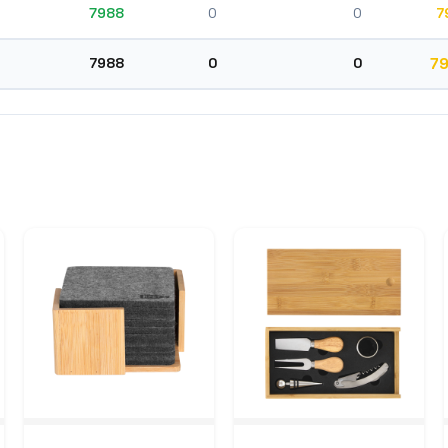
7988
0
0
7
7
7988
0
0