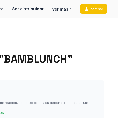
to
Ser distribuidor
Ver más
Ingresar
 "BAMBLUNCH"
in marcación. Los precios finales deben solicitarse en una
les