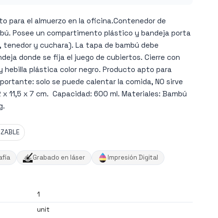
to para el almuerzo en la oficina.Contenedor de
bú. Posee un compartimento plástico y bandeja porta
lo, tenedor y cuchara). La tapa de bambú debe
deja donde se fija el juego de cubiertos. Cierre con
 y hebilla plástica color negro. Producto apto para
mportante: solo se puede calentar la comida, NO sirve
2 x 11,5 x 7 cm. Capacidad: 600 ml. Materiales: Bambú
g.
IZABLE
afía
Grabado en láser
Impresión Digital
1
unit