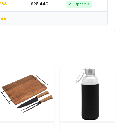
988
$25.440
✓ Disponible
988