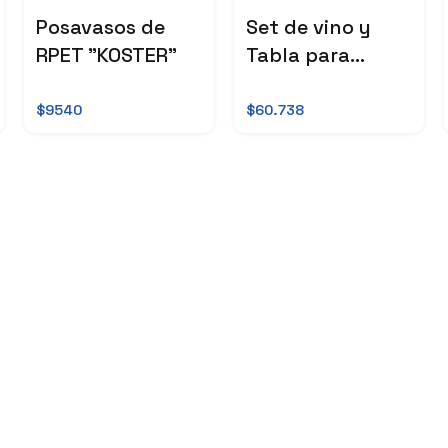
Posavasos de
Set de vino y
RPET "KOSTER"
Tabla para
quesos
"WINCHESTER"
$9540
$60.738