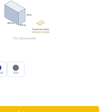
20 cm
25,5 cm
12,5 cm
Tarjeta de crédito
referencia de tamaño
Clic para ampliar
ral
Gris