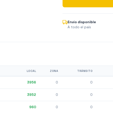
Envío disponible
A todo el país
LOCAL
ZONA
TRÁNSITO
3956
0
0
3952
0
0
960
0
0