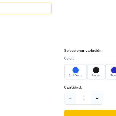
Seleccionar variación:
Color
:
Azul Oscuro
Negro
Natu
Cantidad:
−
+