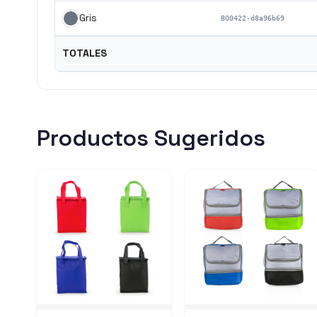
Gris
BO0422-d8a96b69
TOTALES
Productos Sugeridos