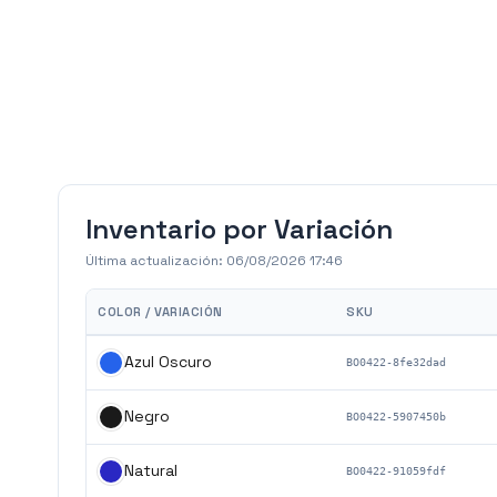
Inventario por Variación
Última actualización:
06/08/2026 17:46
COLOR / VARIACIÓN
SKU
Azul Oscuro
BO0422-8fe32dad
Negro
BO0422-5907450b
Natural
BO0422-91059fdf