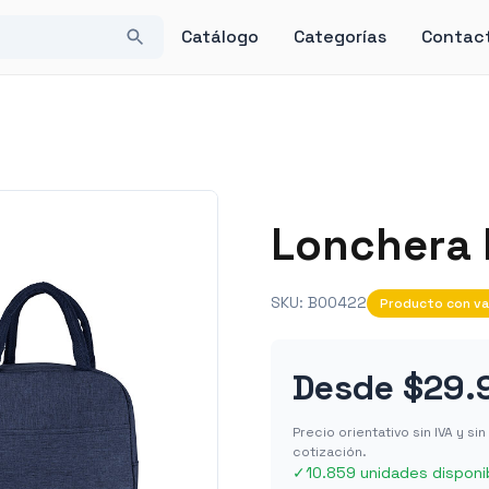
Catálogo
Categorías
Contac
Lonchera K
SKU:
BO0422
Producto con va
Desde
$29.
Precio orientativo sin IVA y s
cotización.
✓
10.859 unidades disponi