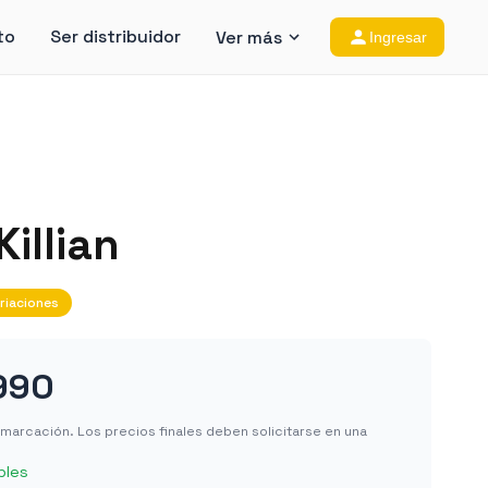
to
Ser distribuidor
Ver más
Ingresar
illian
riaciones
990
in marcación. Los precios finales deben solicitarse en una
bles