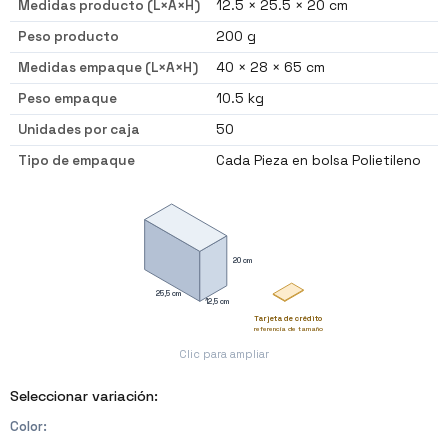
Medidas producto (L×A×H)
12.5 × 25.5 × 20 cm
Peso producto
200 g
Medidas empaque (L×A×H)
40 × 28 × 65 cm
Peso empaque
10.5 kg
Unidades por caja
50
Tipo de empaque
Cada Pieza en bolsa Polietileno
20 cm
25,5 cm
12,5 cm
Tarjeta de crédito
referencia de tamaño
Clic para ampliar
Seleccionar variación:
Color
: