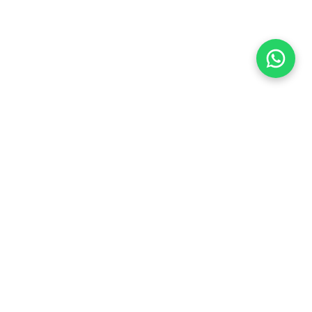
Flea Market
Enlaces rápidos
jjimenez@fleamarket.com.co
Inicio
https://www.fleamarket.com.co
Catálogo
Categorías
Contacto
Ubicación