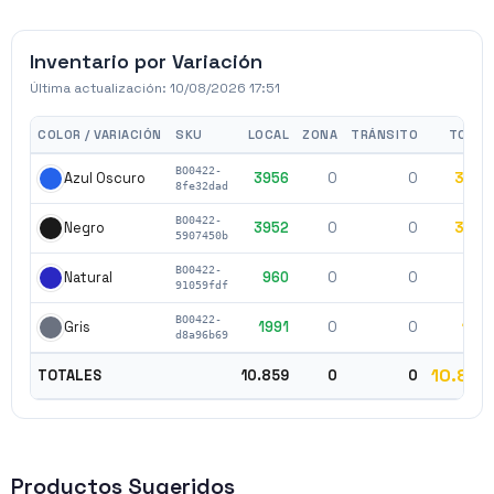
Inventario por Variación
Última actualización:
10/08/2026 17:51
COLOR / VARIACIÓN
SKU
LOCAL
ZONA
TRÁNSITO
TOTAL
BO0422-
3956
0
0
3956
Azul Oscuro
8fe32dad
BO0422-
3952
0
0
3952
Negro
5907450b
BO0422-
960
0
0
960
Natural
91059fdf
BO0422-
1991
0
0
1991
Gris
d8a96b69
10.859
TOTALES
10.859
0
0
Productos Sugeridos