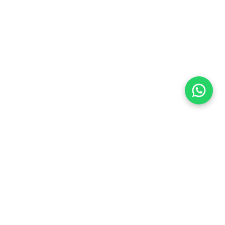
Flea Market
Enlaces rápidos
jjimenez@fleamarket.com.co
Inicio
https://www.fleamarket.com.co
Catálogo