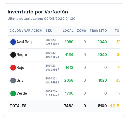
Inventario por Variación
Última actualización:
06/08/2026 04:20
COLOR / VARIACIÓN
SKU
LOCAL
ZONA
TRÁNSITO
TOTAL
BO0423-
1090
0
2040
3130
Azul Rey
0cff4dba
BO0423-
1134
0
2040
3174
Negro
5907450b
BO0423-
1412
0
0
1412
Rojo
e4db999f
BO0423-
2056
0
1020
3076
Gris
d8a96b69
BO0423-
1790
0
0
1790
Verde
9f813ae9
12.582
TOTALES
7482
0
5100