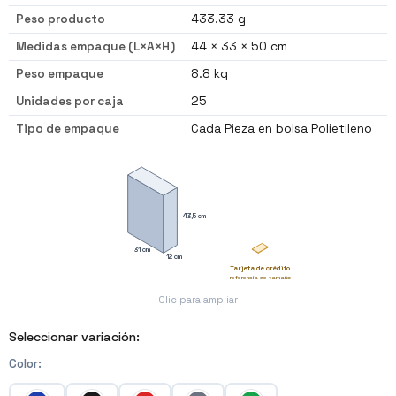
Peso producto
433.33 g
Medidas empaque (L×A×H)
44 × 33 × 50 cm
Peso empaque
8.8 kg
Unidades por caja
25
Tipo de empaque
Cada Pieza en bolsa Polietileno
43,5 cm
31 cm
12 cm
Tarjeta de crédito
referencia de tamaño
Clic para ampliar
Seleccionar variación:
Color
: