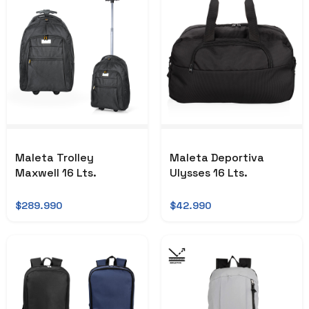
Maleta Trolley
Maleta Deportiva
Maxwell 16 Lts.
Ulysses 16 Lts.
$289.990
$42.990