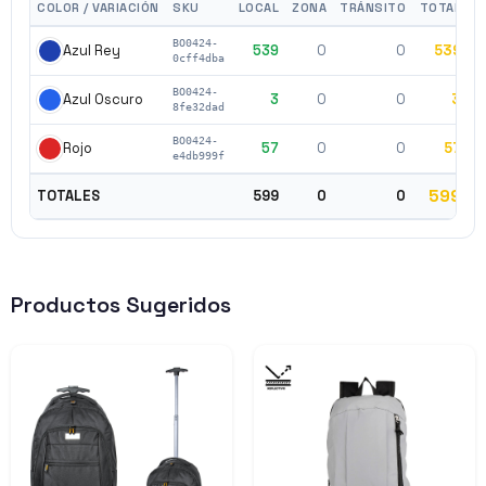
COLOR / VARIACIÓN
SKU
LOCAL
ZONA
TRÁNSITO
TOTAL
BO0424-
539
0
0
539
$
Azul Rey
0cff4dba
BO0424-
3
0
0
3
$
Azul Oscuro
8fe32dad
BO0424-
57
0
0
57
$
Rojo
e4db999f
599
TOTALES
599
0
0
Productos Sugeridos