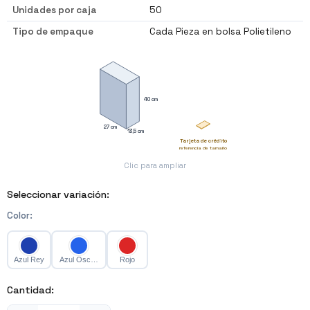
Unidades por caja
50
Tipo de empaque
Cada Pieza en bolsa Polietileno
40 cm
27 cm
13,5 cm
Tarjeta de crédito
referencia de tamaño
Clic para ampliar
Seleccionar variación:
Color
:
Azul Rey
Azul Oscuro
Rojo
Cantidad: