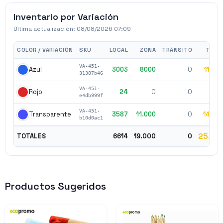
Inventario por Variación
Última actualización:
08/08/2026 07:09
COLOR / VARIACIÓN
SKU
LOCAL
ZONA
TRÁNSITO
TOTA
VA-451-
3003
8000
0
11.00
Azul
31387b46
VA-451-
24
0
0
2
Rojo
e4db999f
VA-451-
3587
11.000
0
14.58
Transparente
b10d0ac1
25.61
TOTALES
6614
19.000
0
Productos Sugeridos