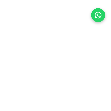
Flea Market
Enlaces rápidos
jjimenez@fleamarket.com.co
Inicio
https://www.fleamarket.com.co
Catálogo
Categorías
Contacto
Ubicación
Colombia