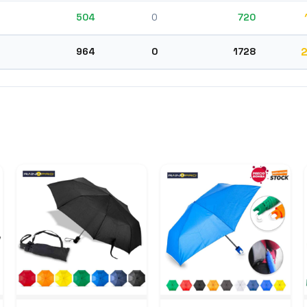
504
0
720
964
0
1728