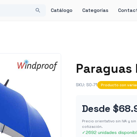
Catálogo
Categorías
Contac
Paraguas 
SKU:
SO-71
Producto con varia
Desde
$68.
Precio orientativo sin IVA y s
cotización.
✓
2692 unidades disponib