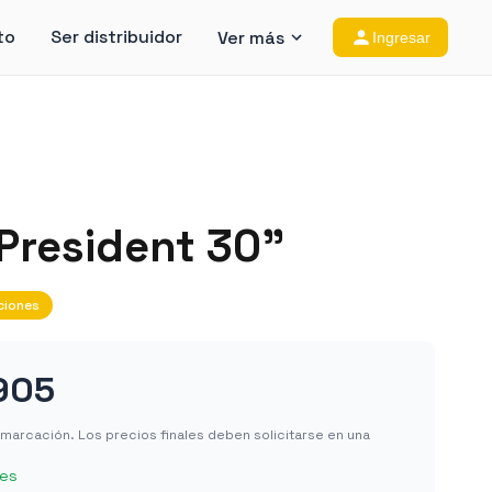
to
Ser distribuidor
Ver más
Ingresar
President 30"
ciones
905
in marcación. Los precios finales deben solicitarse en una
les