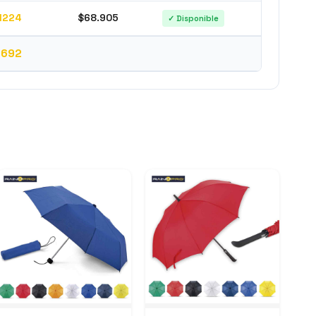
1224
$68.905
✓ Disponible
2692